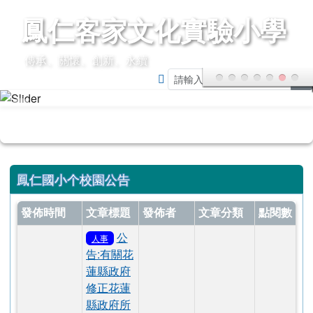
導覽列
頁尾區域
上中區域內容
鳳仁國小个校園公告
發佈時間
文章標題
發佈者
文章分類
點閱數