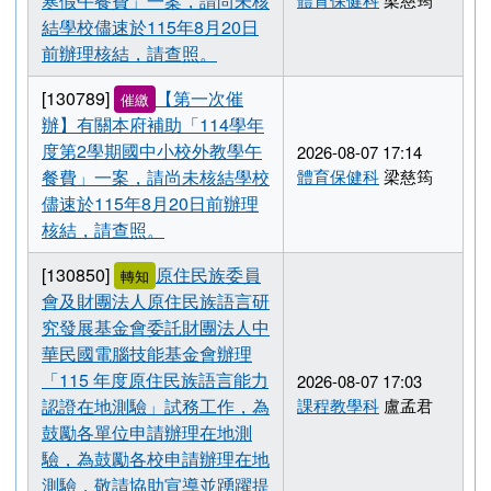
照。
[130781]
【第1次催
催繳
辦】有關本府補助「115年度
補助國民中小學經濟弱勢學生
2026-08-07 17:17
寒假午餐費」一案，請尚未核
體育保健科
梁慈筠
結學校儘速於115年8月20日
前辦理核結，請查照。
[130789]
【第一次催
催繳
辦】有關本府補助「114學年
度第2學期國中小校外教學午
2026-08-07 17:14
餐費」一案，請尚未核結學校
體育保健科
梁慈筠
儘速於115年8月20日前辦理
核結，請查照。
[130850]
原住民族委員
轉知
會及財團法人原住民族語言研
究發展基金會委託財團法人中