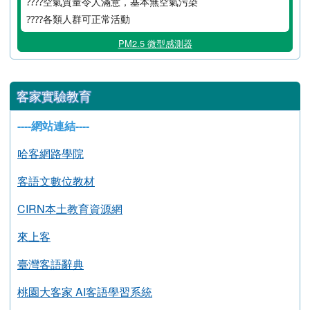
花蓮市
°c
26.2
2026年8月9日 21時08分
良好
30
????空氣質量令人滿意，基本無空氣污染
????各類人群可正常活動
PM2.5 微型感測器
客家實驗教育
----網站連結----
哈客網路學院
客語文數位教材
CIRN本土教育資源網