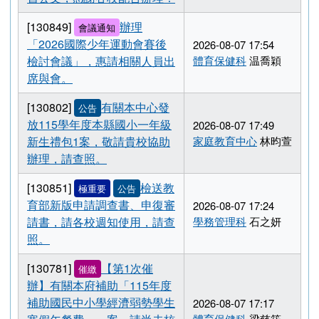
習導師場，請各校務必派員參
2026-08-09 15:50
與，並於8月13日前完成線上
學務管理科
陳冠仲
報名，請查照。由於承辦人家
中有急事，請各校教師務必先
行上網報名，事後將會補發研
習公文，感謝各校配合辦理！
[130849]
辦理
會議通知
「2026國際少年運動會賽後
2026-08-07 17:54
檢討會議」，惠請相關人員出
體育保健科
温喬穎
席與會。
[130802]
有關本中心發
公告
放115學年度本縣國小一年級
2026-08-07 17:49
新生禮包1案，敬請貴校協助
家庭教育中心
林昀萱
辦理，請查照。
[130851]
檢送教
極重要
公告
育部新版申請調查書、申復審
2026-08-07 17:24
請書，請各校週知使用，請查
學務管理科
石之妍