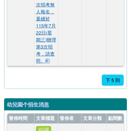
度第1次
自辦代理
教師甄選
(第1次公
告分6次
2026-07-21
劉家瑜
人事會計
11
招考)第2
次招考無
人報名，
爰續於
115年7月
22日(星
期三)辦理
第3次招
考，請查
下載：花蓮縣鳳林鎮鳳仁國民小學115學
照。
下 5 則