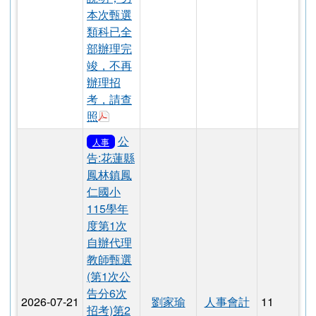
次公告分
6次招
2026-07-22
彭月嬌
人事會計
48
考）第3
次招考甄
選結果如
說明；另
本次甄選
類科已全
部辦理完
竣，不再
辦理招
考，請查
下載：錄取結果_公告.pdf
照
公
人事
告:花蓮縣
鳳林鎮鳳
仁國小
115學年