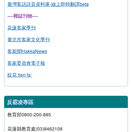
來上客
臺灣客語辭典
桃園大客家
AI
客語學習系統
臺灣客語語音資料庫
-
線上即時翻譯
beta
----雜誌刊物----
花蓮客家季刊
臺北市客家文化季刊
客新聞HakkaNews
客家委員會電子報
靛花 tien faˊ