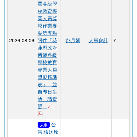
公
人事
告:有關花
蓮縣政府
修正花蓮
縣政府所
屬各級學
校教育專
業人員獎
懲作業要
點第五點
2026-08-06
附件「花
彭月嬌
人事會計
7
蓮縣政府
所屬各級
學校教育
專業人員
獎勵標準
表」，並
自即日生