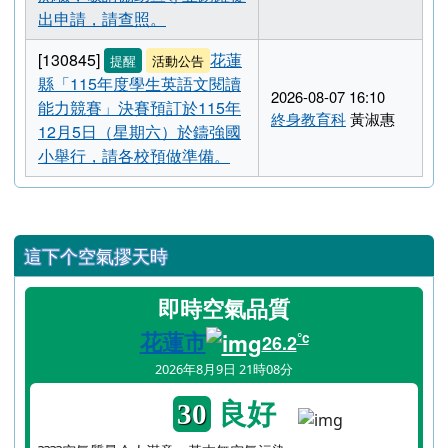
華民國電腦技能基金會辦理
「115 年度原住民族語言能力
2026-08-07 17:03
認證在地測驗」試務工作，為
課程教學科
盧孟君
鼓勵各單位申請辦理在地測
驗，為鼓勵各校申請辦理在地
測驗，敬請協助宣導並踴躍提
出申請，請查照。
[130845]
花蓮
提醒
活動公告
縣「115年度學生英語文閱讀
2026-08-07 16:10
能力競賽」決賽預訂於115年
終身教育科
黃淑惠
12月5日（星期六）於鑄強國
小舉行，請各校預做準備。
左邊區域內容
這下个空氣摎天時
即時空氣品質