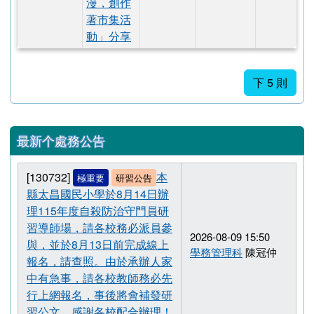
新書市 庄
頭書展』-
書流花蓮-
北區-書的
100種浪
漫，創作
著市集活
動」分享
下 5 則
最新个處務公告
[130732]
本
極重要
研習公告
縣太昌國民小學於8月14日辦
理115年度自殺防治守門員研