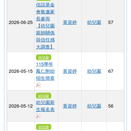
幼兒園个招生消息
發佈時間
文章標題
發佈者
文章分類
點閱數
幼兒園
信誼基金
會敬邀家
長參與
2026-06-25
黃資婷
幼兒園
57
【幼兒園
親師關係
與信任感
大調查】
幼兒園
115學年
2026-05-15
鳳仁附幼
黃資婷
幼兒園
67
招生簡章
下載：115幼兒園招生簡章.pdf