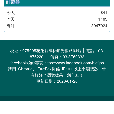
link to https://www.fjps.hlc
link to https://sites.google.com/
計數器
今天：
841
昨天：
1463
總計：
3047024
頁尾區域內容
校址：975005花蓮縣鳳林鎮光復路94號 │ 電話：03-
8762201 │ 傳真：03-8760333
facebook粉絲專頁:https://www.facebook.com/hlcfjps
請用 Chrome、 FireFox抑係 IE10.0以上个瀏覽器，會
有較好个瀏覽效果，恁仔細！