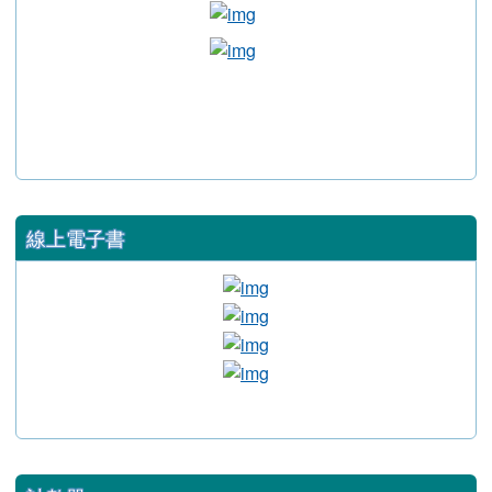
fb粉絲頁
link to https://www.facebook.co
link to https://www.facebook
link to https://kids.fjps.hlc.edu.
link to https://hakka.hlc.edu.tw/ \
link to https://xc.hlc.edu.tw/~fjps_
123link to https://www.facebook.c
link to https://xc.hlc.edu.tw/~xc_h
線上電子書
link to https://webetextbo
link to https://www.facebo
link to https://edisc3.hle.co
link to https://reader.onecla