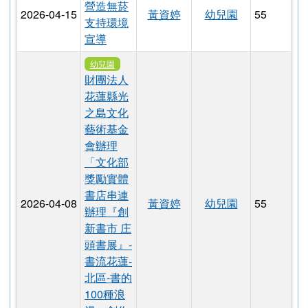
幼兒園
幼兒園新
2026-05-12
黃資婷
幼兒園
56
生報名表
下載：新生報名表.pdf
幼兒園
營造無菸
2026-04-15
黃資婷
幼兒園
55
支持環境
宣導
幼兒園
財團法人
花蓮縣光
之島文化
藝術基金
會辦理
「文化部
獎勵實體
書店串連
2026-04-08
黃資婷
幼兒園
55
辦理『創